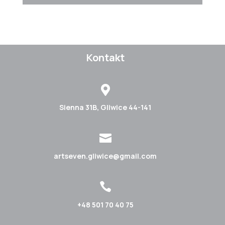
Kontakt

Sienna 31B, Gliwice 44-141

artseven.gliwice@gmail.com

+48 501 70 40 75