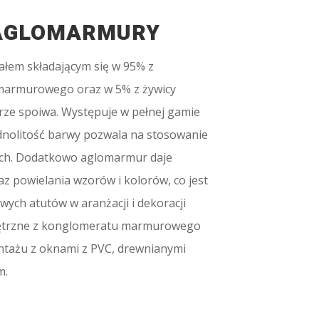
 AGLOMARMURY
ałem składającym się w 95% z
marmurowego oraz w 5% z żywicy
rze spoiwa. Występuje w pełnej gamie
ednolitość barwy pozwala na stosowanie
ach. Dodatkowo aglomarmur daje
z powielania wzorów i kolorów, co jest
ych atutów w aranżacji i dekoracji
ętrzne z konglomeratu marmurowego
tażu z oknami z PVC, drewnianymi
m.