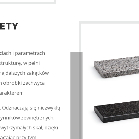
PETY
ciach i parametrach
trukturę, w pełni
najdalszych zakątków
m obróbki zachwyca
arakterem.
. Odznaczają się niezwykłą
czynników zewnętrznych.
 wytrzymałych skał, dzięki
magając przy tym