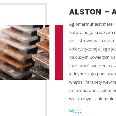
ALSTON –
Aglomarmur jest materi
naturalnego kruszywa 
poliestrowej w charakte
kolorystycznej a jego j
na dużych powierzchni
możliwość tworzenia ora
jednym z jego podstawow
wnętrz. Parapety wewn
przeznaczone są do mon
wykonanymi z aluminiu
WIĘCEJ